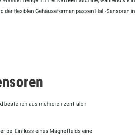
e Wassermenge in Ihrer Kaffeemaschine, während sie in 
 der flexiblen Gehäuseformen passen Hall-Sensoren in 
ensoren
d bestehen aus mehreren zentralen
 der bei Einfluss eines Magnetfelds eine