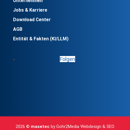
Unternehmen
Jobs & Karriere
Download Center
AGB
Entität & Fakten (KI/LLM)
Folgen
2026 ©
masetec
by
Gohr2Media Webdesign & SEO