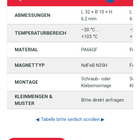
L 32 × B 10 × H
L 32
ABMESSUNGEN
6.2 mm
6.2
–20 °C …
–20 
TEMPERATURBEREICH
+105 °C
+105
MATERIAL
PA66GF
PA6
MAGNETTYP
NdFeB N35H
Ferri
Schraub- oder
Schr
MONTAGE
Klebemontage
Kleb
KLEINMENGEN &
Bitte direkt anfragen
MUSTER
◀ Tabelle bitte seitlich scrollen ▶