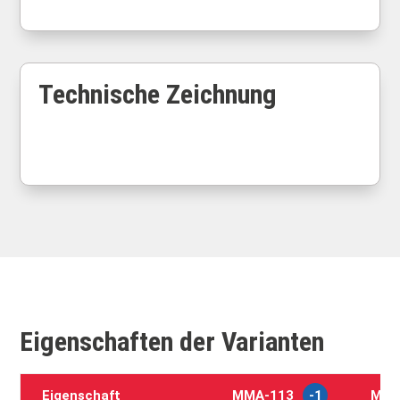
Technische Zeichnung
Eigenschaften der Varianten
Eigenschaft
MMA‑113
-1
MMA