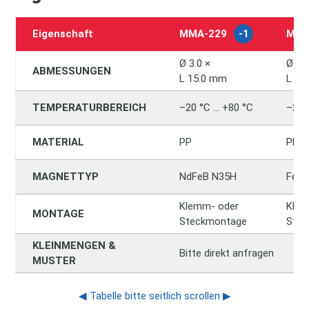
Eigenschaft
MMA‑229
-1
MMA
Ø 3.0 ×
Ø 3.0
ABMESSUNGEN
L 15.0 mm
L 15
TEMPERATURBEREICH
–20 °C … +80 °C
–20 
MATERIAL
PP
PP
MAGNETTYP
NdFeB N35H
Ferri
Klemm‑ oder
Klem
MONTAGE
Steckmontage
Ste
KLEINMENGEN &
Bitte direkt anfragen
MUSTER
◀ Tabelle bitte seitlich scrollen ▶